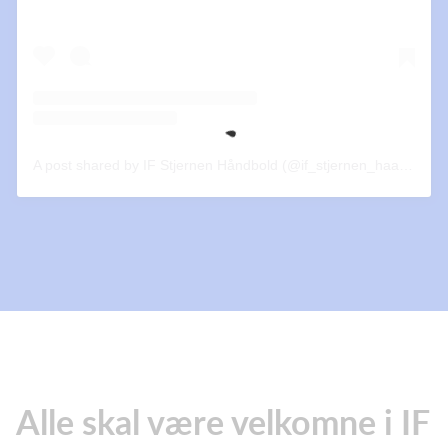
A post shared by IF Stjernen Håndbold (@if_stjernen_haandbold)
Alle skal være velkomne i IF