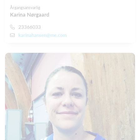
Årgangsansvarlig
Karina Nørgaard
23366033
karinahansen@me.com