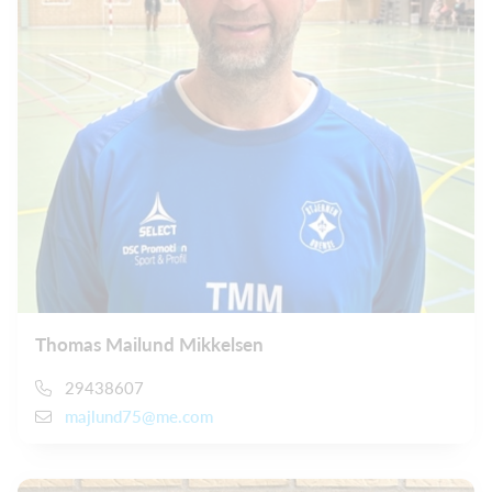
Thomas Mailund Mikkelsen
29438607
majlund75@me.com