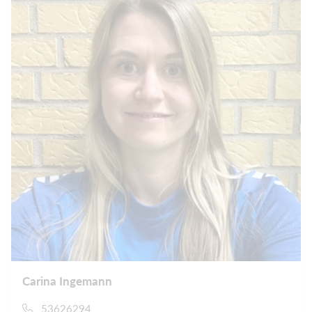
Carina Ingemann
53626294