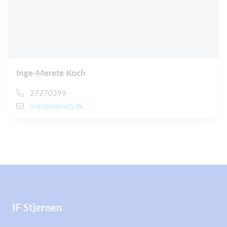
Inge-Merete Koch
27270399
imk@imkoch.dk
IF Stjernen