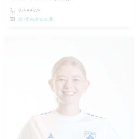
27599525
dorthe@khdm.dk