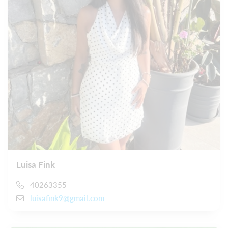
Luisa Fink
40263355
luisafink9@gmail.com