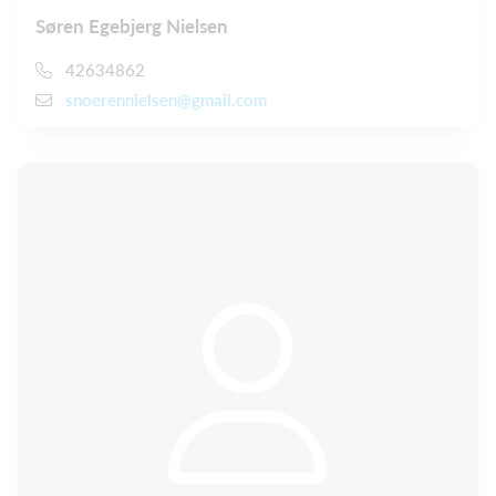
Søren Egebjerg Nielsen
42634862
snoerennielsen@gmail.com