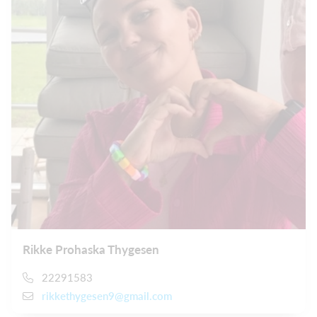
Rikke Prohaska Thygesen
22291583
rikkethygesen9@gmail.com