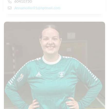
60410730
Annamoller01@hptmail.com