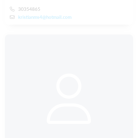
30354865
kristianms4@hotmail.com