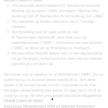
Man skal være aktivt medlem af IF Stjernen for at kunne
tilmelde sig og træne i OBBC til klubpris. Man kan ikke
melde sig ind i IF Stjernen blot for at melde sig ind i OBBC
Der opkræves og betales månedsvis den 1. hverdag i
måneden.
Ved tilmelding skal der også sende en mail
til "kasserer@if-stjernen.dk" med fulde navn og
indmeldelsesdato i OBBC - Så kommer man man på listen
i OBBC og bliver sat op til betaling via. holdsport.
Når man bliver tilmeldt, betaler man fra den dag man bliver
sat på i holdsport, hvilket godt kan være midt på måneden
ogderfor give et skævt tal.
Det koster 45kr at udeblive for et tilmeldt hold i OBBC. Da i er
koblet op hos os, kommer denne regning til os. Sker dette
sender vi jer en mail herom, hvortil i skal sende os de 45kr.
Modtages denne betaling ikke ind for 14 dage, har vi ret til at
smide jer ud og i får ikke jeres betalte depositum tilbagebetalt.
FRAMELDING AF OBBC
Depositum tilbagebetales KUN på følgende betingelser: